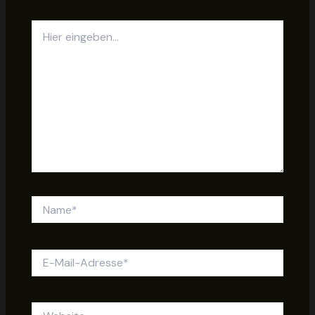
Hier
eingeben…
Name*
E-
Mail-
Adresse*
Website